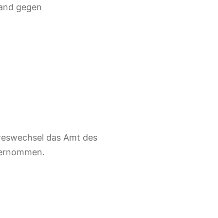
land gegen
reswechsel das Amt des
bernommen.