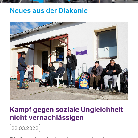
Aktuelle Meldungen
Neues aus der Diakonie
Kampf gegen soziale Ungleichheit
nicht vernachlässigen
22.03.2022